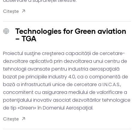
observare a suprafeței terestre.
Citește
Technologies for Green aviation
– TGA
Proiectul susţine creşterea capacității de cercetare-
dezvoltare aplicativă prin dezvoltarea unui centru de
tehnologii avansate pentru industria aerospaţială
bazat pe principiile Industry 4.0, ca o componentă de
bază a infrastructurii unice de cercetare a I.N.C.A.S.,
concomitent cu asigurarea mediului de valorificare a
potenţialului inovativ asociat dezvoltărilor tehnologice
de tip «Green» în Domeniul Aerospaţial.
Citește