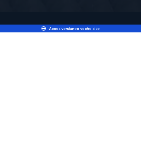
Acces versiunea veche site
Tunelul aerodinamic subsonic
este atmosferic (nepresurizat),
cu circuit închis, ce permite
realizarea unei game largi de
teste de mecanica fluidelor sau
de aerodinamică aplicată.