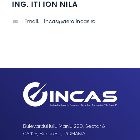
ING. ITI ION NILA
Email:
incas@aero.incas.ro
Bulevardul Iuliu Maniu 220, Sector 6
061126, București, ROMÂNIA