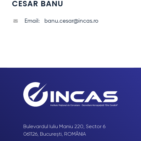
CESAR BANU
Email:
banu.cesar@incas.ro
Bulevardul Iuliu Maniu 220, Sector 6
061126, București, ROMÂNIA