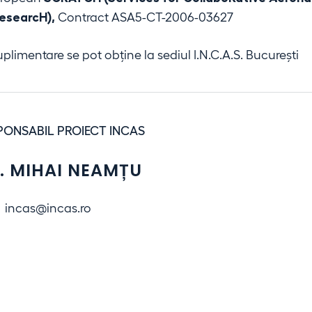
researcH),
Contract ASA5-CT-2006-03627
uplimentare se pot obține la sediul I.N.C.A.S. Bucureşti
PONSABIL PROIECT INCAS
G. MIHAI NEAMȚU
incas@incas.ro