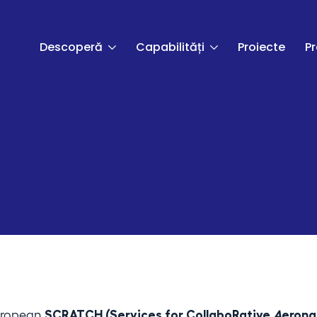
Descoperă
Capabilități
Proiecte
P
e
European
SCRATCH
(Services for CollaboRative
A
erona