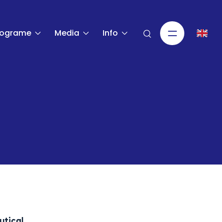
rograme
Media
Info
utical