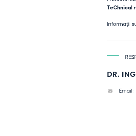
IOSIN
TeChnical 
Informații s
NUCLEU
RES
DR. IN
Organizare
Email:
Contact