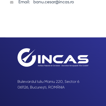
Email:
banu.cesar@incas.ro
Bulevardul Iuliu Maniu 220, Sector 6
061126, București, ROMÂNIA