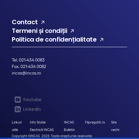
Contact
Termeni și condiții
Politica de confidențialitate
Tel. 021-434 0083
Fax. 021-434 0082
incas@incas.ro
Youtube
LinkedIn
Linkuri
Info Stație
INCAS
Fiipregatit.ro
Site
utile
Electrică INCAS
Bulletin
vechi
Copyright ©INCAS 2026. Toate drepturile rezervate.