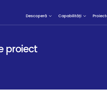
Descoperă
Capabilități
Proiect
 proiect
e