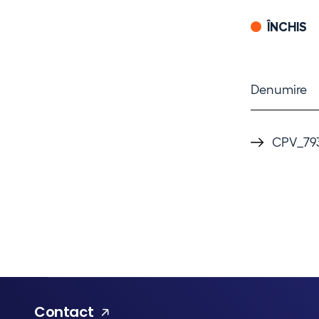
IOSIN
ÎNCHIS
Denumire
NUCLEU
CPV_79
Organizare
Contact
Contact