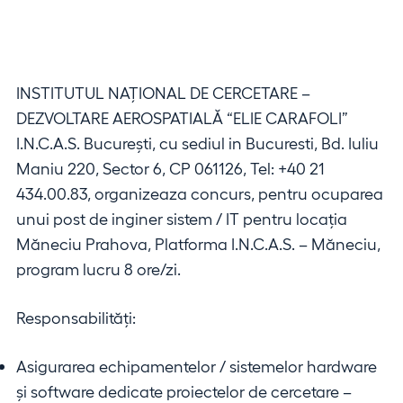
INSTITUTUL NAŢIONAL DE CERCETARE –
DEZVOLTARE AEROSPATIALĂ “ELIE CARAFOLI”
I.N.C.A.S. Bucureşti, cu sediul in Bucuresti, Bd. Iuliu
Maniu 220, Sector 6, CP 061126, Tel: +40 21
434.00.83, organizeaza concurs, pentru ocuparea
unui post de inginer sistem / IT pentru locația
Măneciu Prahova, Platforma I.N.C.A.S. – Măneciu,
program lucru 8 ore/zi.
Responsabilități:
Asigurarea echipamentelor / sistemelor hardware
și software dedicate proiectelor de cercetare –