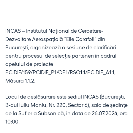
INCAS – Institutul Național de Cercetare-
Dezvoltare Aerospațială “Elie Carafoli” din
București, organizează o sesiune de clarificări
pentru procesul de selecție parteneri în cadrul
apelului de proiecte
PCIDIF/159/PCIDIF_P1/OP1/RSO1.1/PCIDIF_A1.1,
Măsura 1.1.2.
Locul de desfăsurare este sediul INCAS (București,
B-dul Iuliu Maniu, Nr. 220, Sector 6), sala de ședințe
de la Sufleria Subsonică, în data de 26.07.2024, ora
10:00.