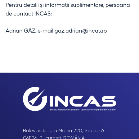
Pentru detalii și informații suplimentare, persoana
de contact INCAS:
Adrian GȂZ, e-mail
gaz.adrian@incas.ro
Bulevardul Iuliu Maniu 220, Sector 6
061126, București, ROMÂNIA