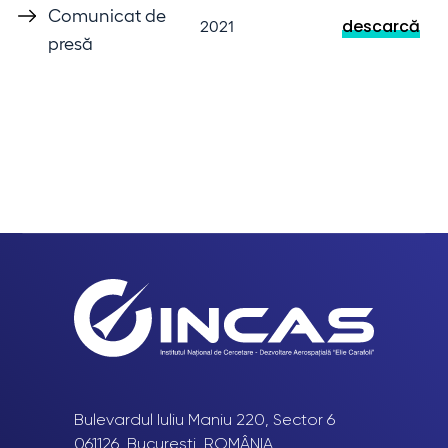
Comunicat de
descarcă
2021
presă
Bulevardul Iuliu Maniu 220, Sector 6
061126, București, ROMÂNIA