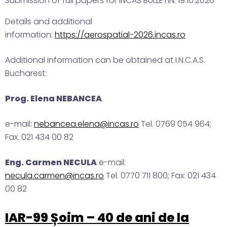
Submission of full papers for INCAS BULLETIN: 19.10.2026
Details and additional
information:
https://aerospatial-2026.incas.ro
Additional information can be obtained at I.N.C.A.S.
Bucharest:
Prog. Elena NEBANCEA
e-mail:
nebancea.elena@incas.ro
Tel. 0769 054 964;
Fax. 021 434 00 82
Eng. Carmen NECULA
e-mail:
necula.carmen@incas.ro
Tel. 0770 711 800; Fax: 021 434
00 82
IAR-99 Șoim – 40 de ani de la