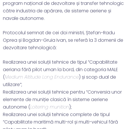
program național de dezvoltare și transfer tehnologic
către industria de apărare, de sisteme aeriene și
navale autonome.
Protocolul semnat de cei doi ministri, Ștefan-Radu
Oprea și Bogdan-Gruia Ivan, se referă la 3 domenii de
dezvoltare tehnologică:
Realizarea unei soluții tehnice de tipul ”Capabilitate
aeriana fără pilot uman la bord, din categoria MALE
(
Medium Altitude Long Endurance
) și scop dual de
utilizare”;
Realizarea unei soluții tehnice pentru ”Conversia unor
elemente de muniție clasică în sisteme aeriene
autonome (
Loitering munition
);
Realizarea unei soluții tehnice complete de tipul
”Capabilitate maritimă multi-rol și multi-vehicul fără