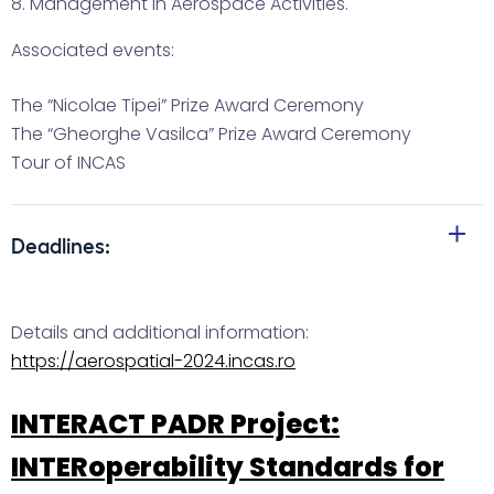
8. Management in Aerospace Activities.
Associated events:
The “Nicolae Tipei” Prize Award Ceremony
The “Gheorghe Vasilca” Prize Award Ceremony
Tour of INCAS
Deadlines:
Abstracts submission: 05.08.2024
Details and additional information:
https://aerospatial-2024.incas.ro
Acceptance confirmation: 09.08.2024
INTERACT PADR Project:
Submission of full papers for INCAS BULLETIN: 21.10.2024
INTERoperability Standards for